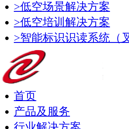
>低空场景解决方案
>低空培训解决方案
>智能标识识读系统（
首页
产品及服务
行业解决方案