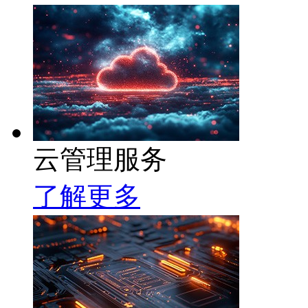
云管理服务
了解更多