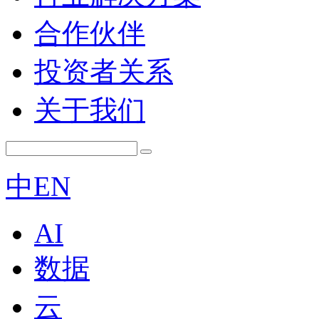
合作伙伴
投资者关系
关于我们
中
EN
AI
数据
云