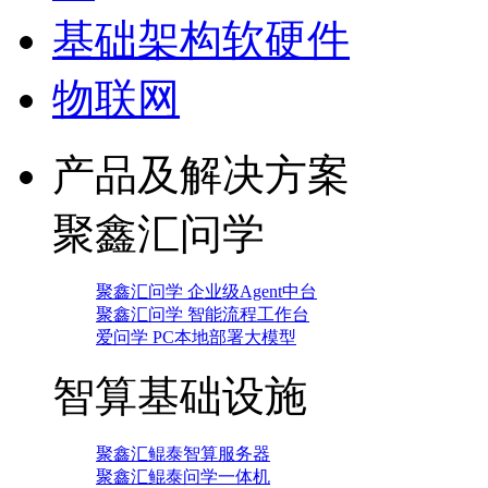
基础架构软硬件
物联网
产品及解决方案
聚鑫汇问学
聚鑫汇问学 企业级Agent中台
聚鑫汇问学 智能流程工作台
爱问学 PC本地部署大模型
智算基础设施
聚鑫汇鲲泰智算服务器
聚鑫汇鲲泰问学一体机