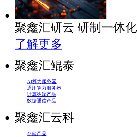
聚鑫汇研云 研制一体
了解更多
聚鑫汇鲲泰
AI算力服务器
通用算力服务器
计算终端产品
数据通信产品
聚鑫汇云科
存储产品