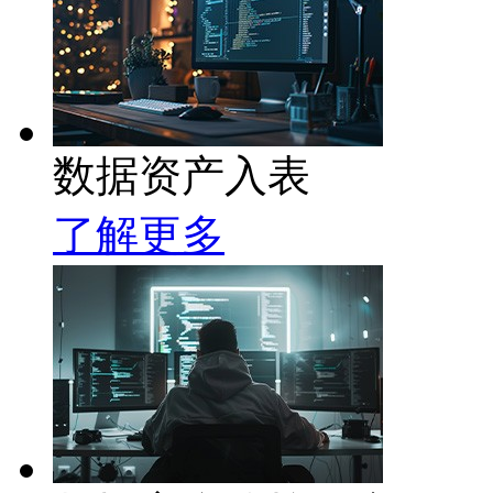
数据资产入表
了解更多