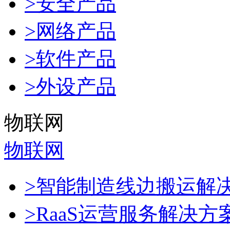
>安全产品
>网络产品
>软件产品
>外设产品
物联网
物联网
>智能制造线边搬运解
>RaaS运营服务解决方