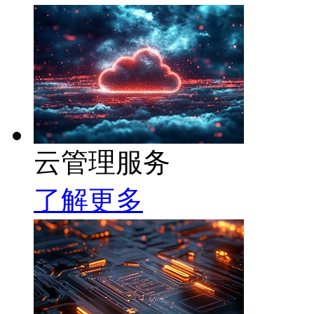
云管理服务
了解更多