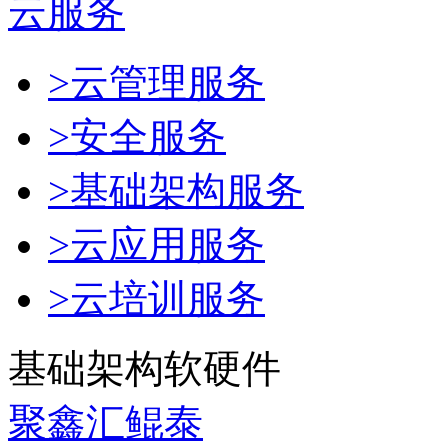
云服务
>云管理服务
>安全服务
>基础架构服务
>云应用服务
>云培训服务
基础架构软硬件
聚鑫汇鲲泰