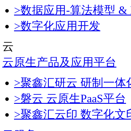
>数据应用-算法模型 & 
>数字化应用开发
云
云原生产品及应用平台
>聚鑫汇研云 研制一
>磐云 云原生PaaS平台
>聚鑫汇云印 数字化文