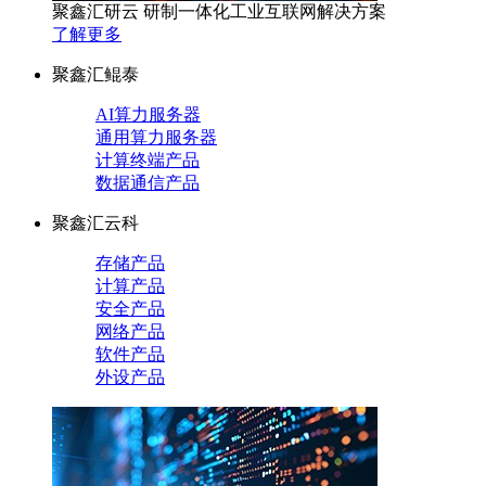
聚鑫汇研云 研制一体化工业互联网解决方案
了解更多
聚鑫汇鲲泰
AI算力服务器
通用算力服务器
计算终端产品
数据通信产品
聚鑫汇云科
存储产品
计算产品
安全产品
网络产品
软件产品
外设产品