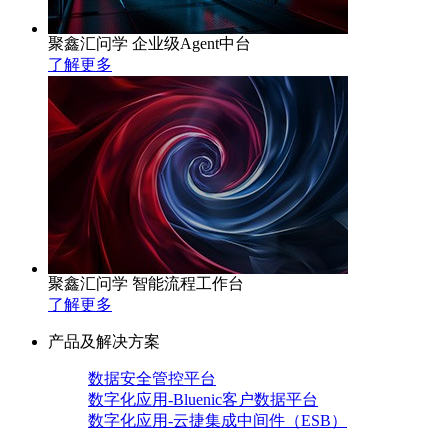
聚鑫汇问学 企业级Agent中台
了解更多
聚鑫汇问学 智能流程工作台
了解更多
产品及解决方案
数据安全管控平台
数字化应用-Bluenic客户数据平台
数字化应用-云捷集成中间件（ESB）