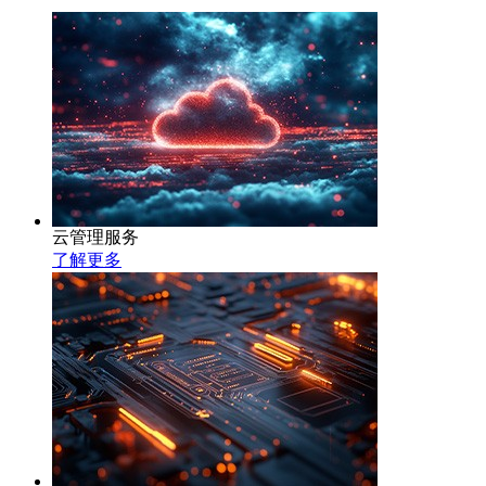
云管理服务
了解更多