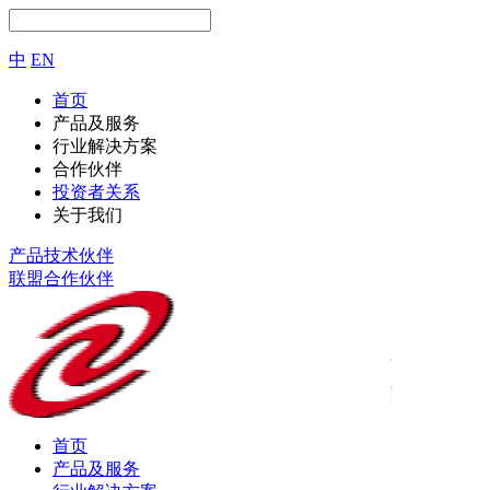
中
EN
首页
产品及服务
行业解决方案
合作伙伴
投资者关系
关于我们
产品技术伙伴
联盟合作伙伴
首页
产品及服务