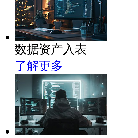
数据资产入表
了解更多