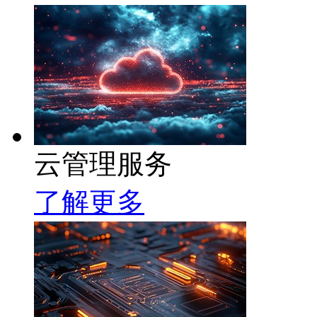
云管理服务
了解更多