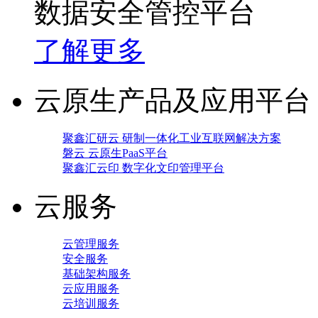
数据安全管控平台
了解更多
云原生产品及应用平台
聚鑫汇研云 研制一体化工业互联网解决方案
磐云 云原生PaaS平台
聚鑫汇云印 数字化文印管理平台
云服务
云管理服务
安全服务
基础架构服务
云应用服务
云培训服务