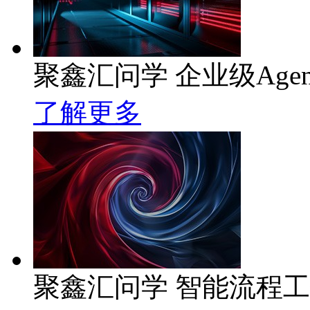
聚鑫汇问学 企业级Age
了解更多
聚鑫汇问学 智能流程