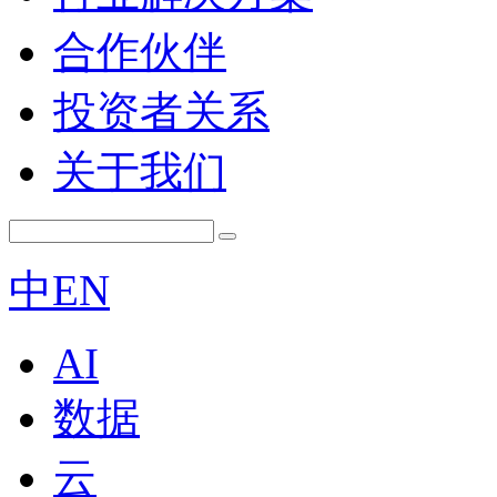
合作伙伴
投资者关系
关于我们
中
EN
AI
数据
云