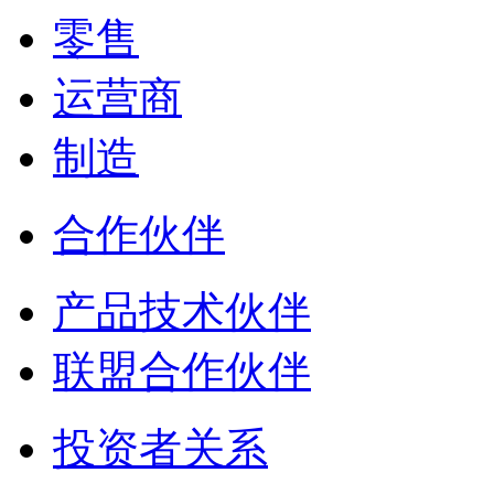
零售
运营商
制造
合作伙伴
产品技术伙伴
联盟合作伙伴
投资者关系