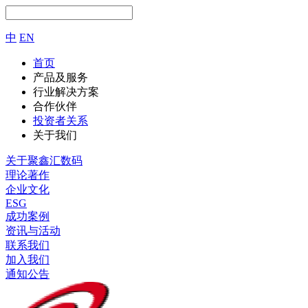
中
EN
首页
产品及服务
行业解决方案
合作伙伴
投资者关系
关于我们
关于聚鑫汇数码
理论著作
企业文化
ESG
成功案例
资讯与活动
联系我们
加入我们
通知公告