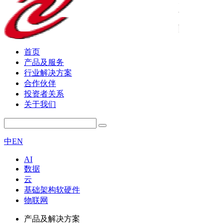
首页
产品及服务
行业解决方案
合作伙伴
投资者关系
关于我们
中
EN
AI
数据
云
基础架构软硬件
物联网
产品及解决方案