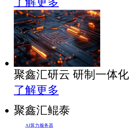
了解更多
聚鑫汇研云 研制一体
了解更多
聚鑫汇鲲泰
AI算力服务器