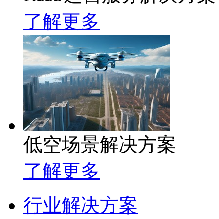
了解更多
低空场景解决方案
了解更多
行业解决方案