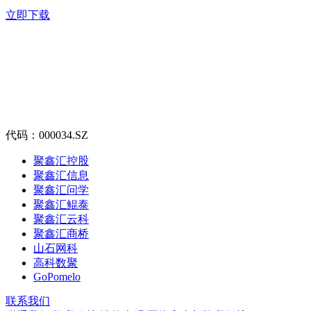
立即下载
代码：000034.SZ
聚鑫汇控股
聚鑫汇信息
聚鑫汇问学
聚鑫汇鲲泰
聚鑫汇云科
聚鑫汇商桥
山石网科
高科数聚
GoPomelo
联系我们